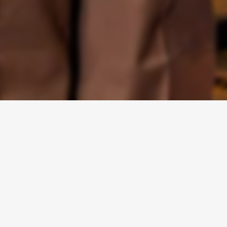
26 CZE 2026
Za nami wyjątkowy wieczór
festiwalu „Łączy nas sztuka”
w Zamku Janów Podlaski.
Sztuka, emocje i pomaganie w jednym miejscu. Za