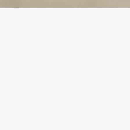
Pobierz
W strefie pobierania materiałów Arche znajdziesz
wszystkie potrzebne pliki i dokumenty, które
pomogą Ci lepiej poznać nasze obiekty, ofertę i
wartości, które reprezentujemy.
Pliki graficzne