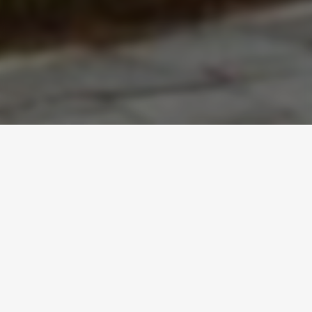
Regulamin Programu „karty
Stałego Gościa”
REGULAMIN PROGRAMU „KARTY STAŁEGO GOŚCIA”
1. Organizatorem programu „Karty Stałego Gościa” jest
Arche SA z siedzibą w Warszawie, ul. Puławska 361.