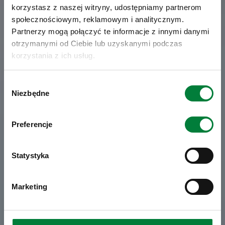
korzystasz z naszej witryny, udostępniamy partnerom
społecznościowym, reklamowym i analitycznym.
KARIERA
Partnerzy mogą połączyć te informacje z innymi danymi
Zastępca / Zastępczyni
otrzymanymi od Ciebie lub uzyskanymi podczas
Kierownika Recepcji
korzystania z ich usług.
Wybór
Niezbędne
zgody
Arche Hotel Poloneza
Warszawa
Preferencje
Statystyka
Marketing