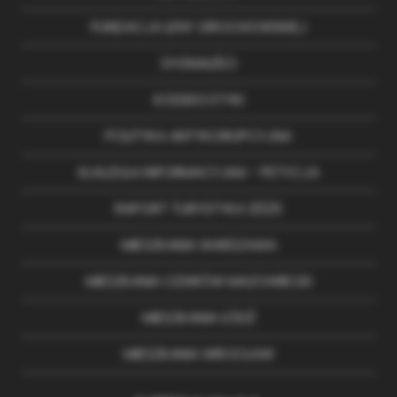
FUNDACJA LENY GROCHOWSKIEJ
SYGNALIŚCI
KODEKS ETYKI
POLITYKA ANTYKORUPCYJNA
KLAUZULA INFORMACYJNA - PETYCJA
RAPORT TURYSTYKA 2025
MIESZKANIA WARSZAWA
MIESZKANIA OŻARÓW MAZOWIECKI
MIESZKANIA ŁÓDŹ
MIESZKANIA WROCŁAW