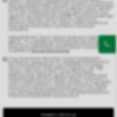
ustawy o ratowaniu zabytków nieruchomych na terytorium
Rzeczypospolitej Polskiej. Wyrażam zgodę na przetwarzanie
podanych przeze mnie danych osobowych przez „ARCHE”
S.A. w celu zarejestrowania mojego głosu poparcia oraz
zgadzam się na ewentualny kontakt za pomocą podanego
adresu e-mail i/lub numeru telefonu, wyłącznie w
sprawach dotyczących ww. petycji. Jestem świadom, że
moja zgoda może zostać wycofana w dowolnym
momencie.
Administratorem Twoich danych osobowych będzie
„ARCHE” S.A. z siedzibą w Warszawie (kod pocztowy: 02 –
801) przy ul. Puławskiej 361. Szczegółowe informacje
dotyczące przetwarzania Twoich danych osobowych
znajdziesz w
klauzuli informacyjnej
.
Chcę otrzymywać informacje o innych inicjatywach
podmiotów z grupy Arche S.A. (Współadministratorów), w
tym informacje handlowe oraz newsletter na podany
adres e-mail i/lub numer telefonu (zgodnie z art. 398
ustawy z dnia 12 lipca 2024 r. prawo komunikacji
elektronicznej). Wyrażam zgodę na przetwarzanie przez
Współadministratorów podanych danych osobowych w
celach marketingowych. Jestem świadom, że moja zgoda
może zostać wycofana w dowolnym momencie. Więcej
informacji na temat przetwarzania danych osobowych
oraz lista Współadministratorów w §5 Polityki prywatności
(https://arche.pl/polityka-prywatnosci/).
POPRZYJ PETYCJĘ