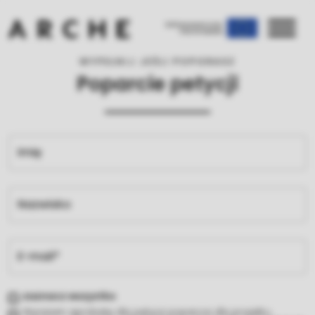
WYPEŁNIJ JEŚLI POPIERASZ
Poparcie petycji
zaznacz wszystko
Wyrażam aprobatę dla petycji poparcia dla projektu