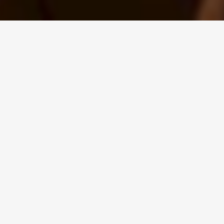
Aktualności
W tym miejscu dzielimy się z Państwem różnymi
projektami realizowanymi w Grupie Arche.
Zapraszamy na wydarzenia organizowane w
hotelach w całej Polsce, we współpracy z
lokalnymi
mieszkańcami. Jeśli lubisz sport, kulturę i sztukę na
pewno znajdziesz tu coś ciekawego dla siebie.