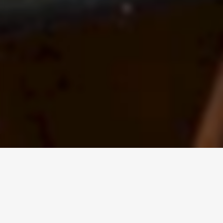
Aktualności
W tym miejscu dzielimy się z Państwem różnymi